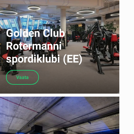
Golden Club
Rotermanni
spordiklubi (EE)
Vaata