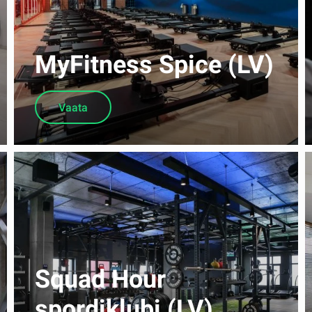
MyFitness Spice (LV)
Vaata
Squad Hour
spordiklubi (LV)