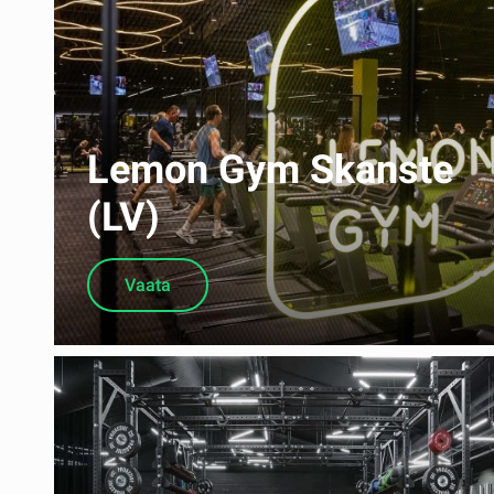
Lemon Gym Skanste
(LV)
Vaata