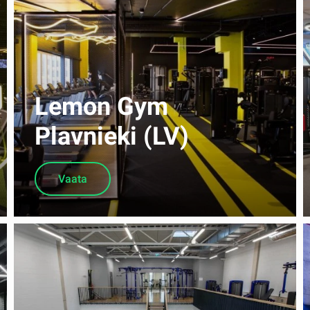
Lemon Gym
Plavnieki (LV)
Vaata