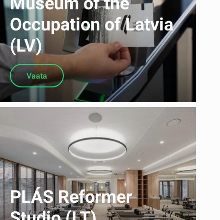
Museum of the
Occupation of Latvia
(LV)
Vaata
PLÁS Reformer
Studio (LT)