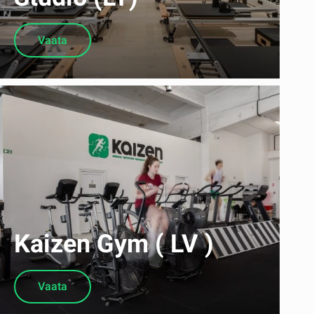
Vaata
Kaizen Gym ( LV )
Vaata