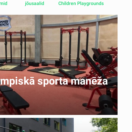
mid
jõusaalid
Children Playgrounds
limpiskā sporta manēža