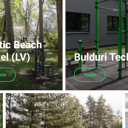
tic Beach
el (LV)
Bulduri Tec
ata
Vaata