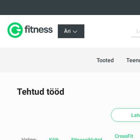
Äri
Tooted
Teen
Tehtud tööd
Lat
CrossFit
Valige:
Kõik
Fitnessiklubid