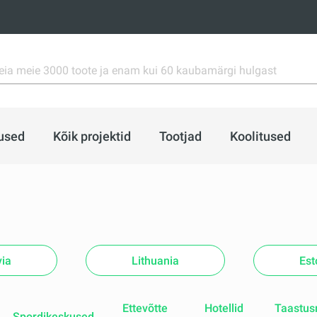
used
Kõik projektid
Tootjad
Koolitused
via
Lithuania
Est
Ettevõtte
Hotellid
Taastusr
Spordikeskused