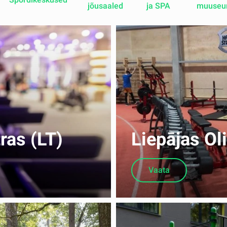
jõusaaled
ja SPA
muuseu
as (LT)
Liepājas O
Vaata