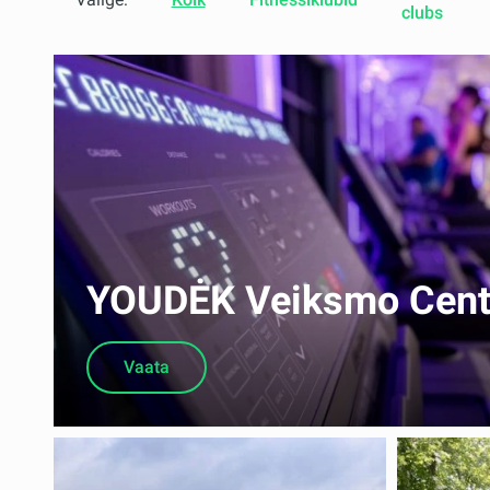
clubs
YOUDĖK Veiksmo Centr
Vaata