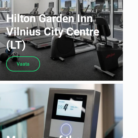
Hilton Garden Inn
Vilnius City Centre
(LT)
Vaata