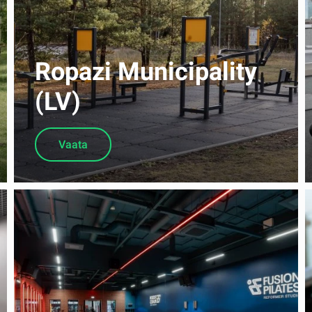
Ropazi Municipality
(LV)
Vaata