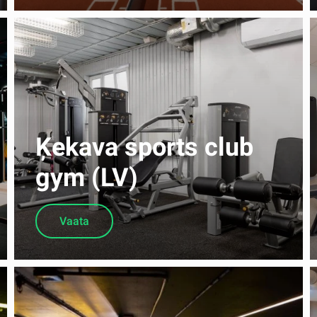
Ķekava sports club
gym (LV)
Vaata