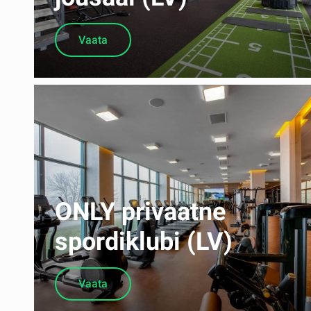
Vaata
ONLY privaatne
spordiklubi (LV)
Vaata