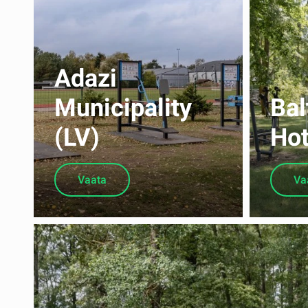
Adazi
Municipality
Bal
(LV)
Hot
Vaata
Va