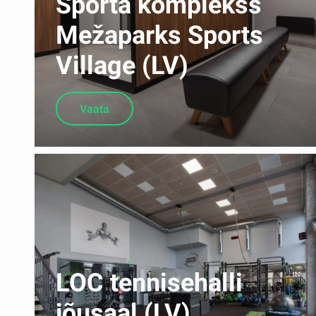
Sporta komplekss
Mežaparks Sports
Village (LV)
Vaata
LOC tennisehalli
jõusaal (LV)