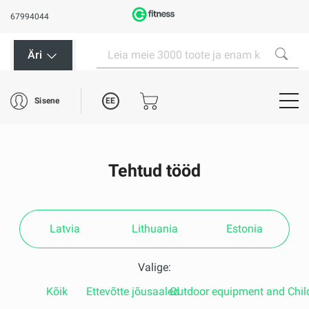
67994044
Äri
EE
Sisene
Tehtud tööd
Latvia
Lithuania
Estonia
Valige:
Kõik
Ettevõtte jõusaaled
Outdoor equipment and Chil