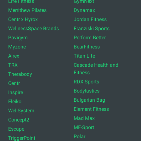
Life Fitness
GymNext
Merrithew Pilates
Dynamax
Centr x Hyrox
Jordan Fitness
WellnessSpace Brands
Franziski Sports
Pavigym
Perform Better
Myzone
BearFitness
Airex
Titan Life
TRX
Cascade Health and
Fitness
Therabody
RDX Sports
Centr
Bodylastics
Inspire
Bulgarian Bag
Eleiko
Element Fitness
WellSystem
Mad Max
Concept2
MF-Sport
Escape
Polar
TriggerPoint