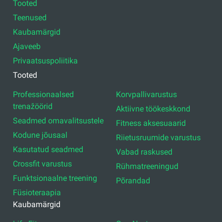
Tooted
Teenused
Kaubamärgid
Ajaveeb
Privaatsuspoliitika
Tooted
Professionaalsed
Korvpallivarustus
trenažöörid
Aktiivne töökeskkond
Seadmed omavalitsustele
Fitness aksesuaarid
Kodune jõusaal
Riietusruumide varustus
Kasutatud seadmed
Vabad raskused
Crossfit varustus
Rühmatreeningud
Funktsionaalne treening
Põrandad
Füsioteraapia
Kaubamärgid