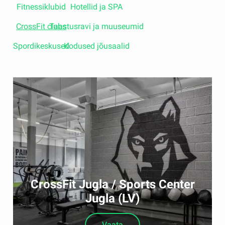
Fitnessiklubid
Hotellid ja SPA
CrossFit clubs
Taastusravi ja muuseumid
Spordikeskused
Kodused jõusaalid
CrossFit Jugla / Sports Center
Jugla (LV)
Vaata