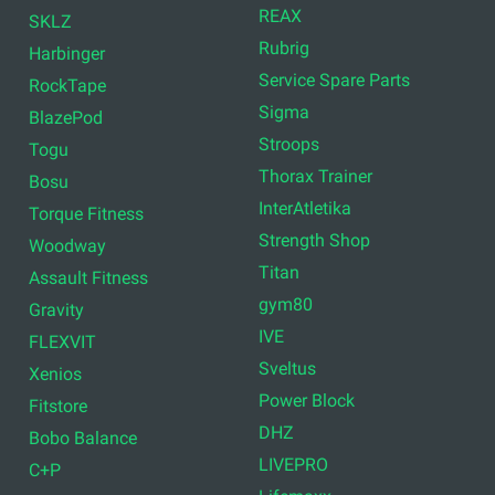
REAX
SKLZ
Rubrig
Harbinger
Service Spare Parts
RockTape
Sigma
BlazePod
Stroops
Togu
Thorax Trainer
Bosu
InterAtletika
Torque Fitness
Strength Shop
Woodway
Titan
Assault Fitness
gym80
Gravity
IVE
FLEXVIT
Sveltus
Xenios
Power Block
Fitstore
DHZ
Bobo Balance
LIVEPRO
C+P