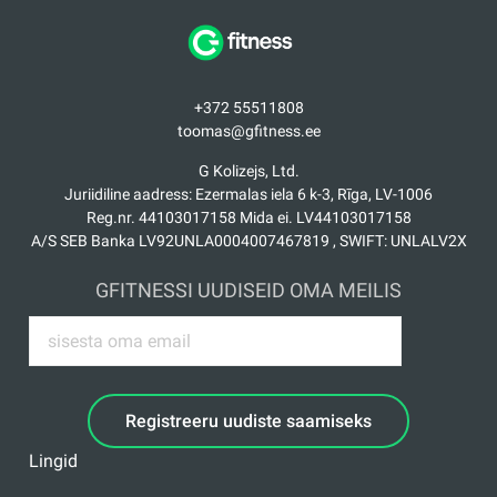
+372 55511808
toomas@gfitness.ee
G Kolizejs, Ltd.
Juriidiline aadress: Ezermalas iela 6 k-3, Rīga, LV-1006
Reg.nr. 44103017158 Mida ei. LV44103017158
A/S SEB Banka LV92UNLA0004007467819 , SWIFT: UNLALV2X
GFITNESSI UUDISEID OMA MEILIS
Registreeru uudiste saamiseks
Lingid