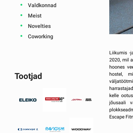
Valdkonnad
Meist
Novelties
Coworking
Liikumis -
2020, mil 
hoones ve
hostel, m
Tootjad
väljatöötmi
harrastajad
kelle ootu
jõusaali 
plokkseadme
Escape Fitn