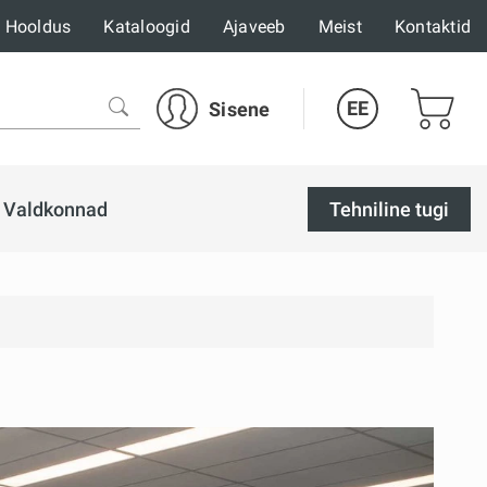
Hooldus
Kataloogid
Ajaveeb
Meist
Kontaktid
EE
Sisene
Valdkonnad
Tehniline tugi