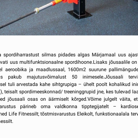
ja spordiharrastust silmas pidades algas Märjamaal uus ajas
avati uus multifunktsionaalne spordihoone.Lisaks jõusaalile o
el aeroobika ja maadlussaal, 1600m2 suurune pallimängude
is pakub majutusvõimalust 50 inimesele.Jõusaali tervi
sel tuli arvestada kahe sihtgrupiga – ühelt poolt kohalikud in
), teisalt spordimeeskonnad/ treeninggrupid jne, kes tulevad la
sed jõusaali osas on äärmiselt kõrged.Võime julgelt väita, 
varustus pärineb oma valdkonna tipptegijatelt – kardio
d Life Fitnessilt; tõstmisvarustus Eleikolt, funkstionaalala te
essilt.