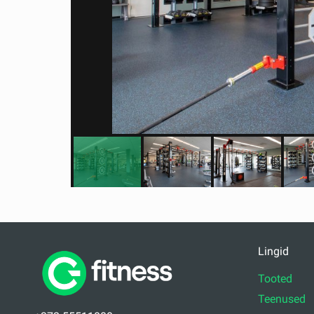
Lingid
Tooted
Teenused