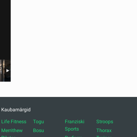
Kaubamärgid
Life Fitness
Togu
Franziski
Stroops
Sports
Merrithew
Bosu
Thorax