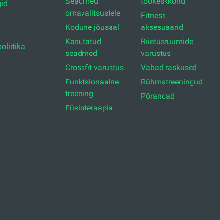
Seadmed
töökeskkond
id
omavalitsustele
Fitness
Kodune jõusaal
aksesuaarid
Kasutatud
Riietusruumide
oliitika
seadmed
varustus
Crossfit varustus
Vabad raskused
Funktsionaalne
Rühmatreeningud
treening
Põrandad
Füsioteraapia