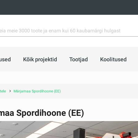
used
Kõik projektid
Tootjad
Koolitused
tele
Märjamaa Spordihoone (EE)
maa Spordihoone (EE)