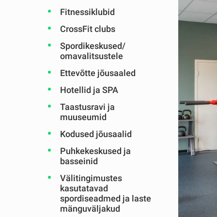
Fitnessiklubid
CrossFit clubs
Spordikeskused/
omavalitsustele
Ettevõtte jõusaaled
Hotellid ja SPA
Taastusravi ja
muuseumid
Kodused jõusaalid
Puhkekeskused ja
basseinid
Välitingimustes
kasutatavad
spordiseadmed ja laste
mänguväljakud