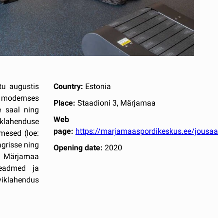
tu augustis
Country:
Estonia
n modernses
Place:
Staadioni 3, Märjamaa
 saal ning
Web
klahenduse
page:
https://marjamaaspordikeskus.ee/jousaa
imesed (loe:
agrisse ning
Opening date:
2020
et Märjamaa
seadmed ja
rviklahendus