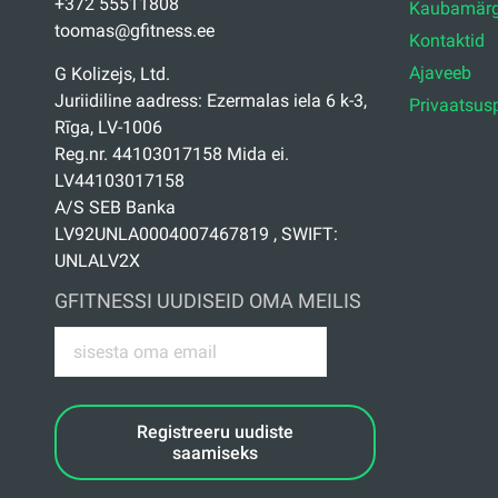
+372 55511808
Kaubamärg
toomas@gfitness.ee
Kontaktid
Ajaveeb
G Kolizejs, Ltd.
Juriidiline aadress: Ezermalas iela 6 k-3,
Privaatsusp
Rīga, LV-1006
Reg.nr. 44103017158 Mida ei.
LV44103017158
A/S SEB Banka
LV92UNLA0004007467819 , SWIFT:
UNLALV2X
GFITNESSI UUDISEID OMA MEILIS
Registreeru uudiste
saamiseks