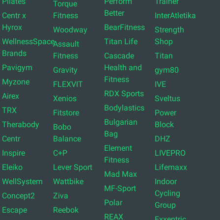
Pilates
Perform
Trainer
Torque
Better
Centr x
Fitness
InterAtletika
Hyrox
BearFitness
Woodway
Strength
WellnessSpace
Titan Life
Shop
Assault
Brands
Fitness
Cascade
Titan
Pavigym
Health and
Gravity
gym80
Fitness
Myzone
FLEXVIT
IVE
RDX Sports
Airex
Xenios
Sveltus
Bodylastics
TRX
Fitstore
Power
Bulgarian
Therabody
Block
Bobo
Bag
Centr
Balance
DHZ
Element
Inspire
C+P
LIVEPRO
Fitness
Eleiko
Lever Sport
Lifemaxx
Mad Max
WellSystem
Wattbike
Indoor
MF-Sport
Cycling
Concept2
Ziva
Polar
Group
Escape
Reebok
REAX
Exxentric