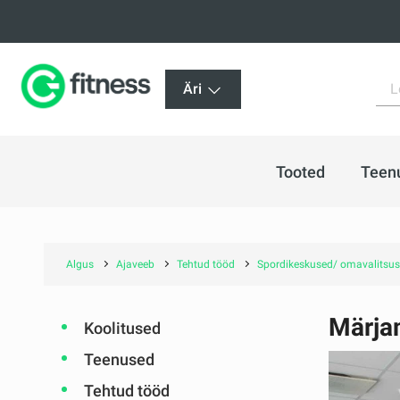
Äri
Tooted
Teen
Algus
Ajaveeb
Tehtud tööd
Spordikeskused/ omavalitsus
Märja
Koolitused
Teenused
Tehtud tööd