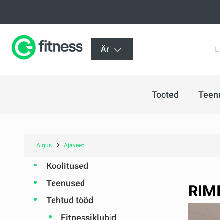
Äri
Tooted
Teen
Algus
Ajaveeb
Koolitused
Teenused
RIMI
Tehtud tööd
Fitnessiklubid