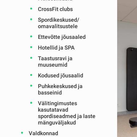
CrossFit clubs
Spordikeskused/
omavalitsustele
Ettevõtte jõusaaled
Hotellid ja SPA
Taastusravi ja
muuseumid
Kodused jõusaalid
Puhkekeskused ja
basseinid
Välitingimustes
kasutatavad
spordiseadmed ja laste
mänguväljakud
Valdkonnad