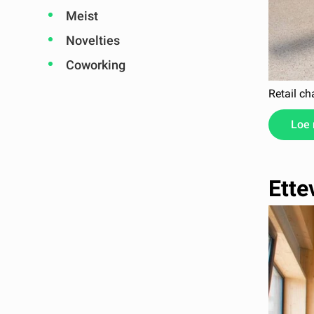
Meist
Novelties
Coworking
Retail ch
Loe
Ette