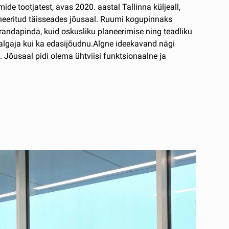
e tootjatest, avas 2020. aastal Tallinna küljeall,
aneeritud täisseades jõusaal. Ruumi kogupinnaks
põrandapinda, kuid oskusliku planeerimise ning teadliku
algaja kui ka edasijõudnu.Algne ideekavand nägi
 Jõusaal pidi olema ühtviisi funktsionaalne ja