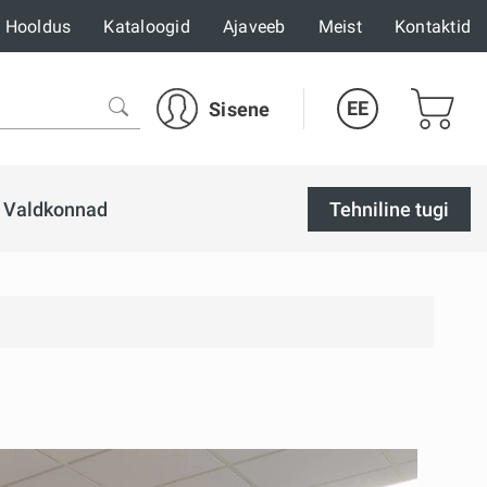
Hooldus
Kataloogid
Ajaveeb
Meist
Kontaktid
EE
Sisene
Valdkonnad
Tehniline tugi