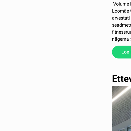
Volume De
Loomäe t
arvestati
seadmete
fitnessru
nägema st
Loe
Ette