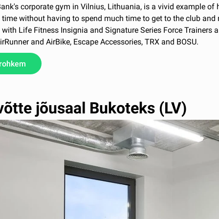
nk's corporate gym in Vilnius, Lithuania, is a vivid example o
time without having to spend much time to get to the club and m
with Life Fitness Insignia and Signature Series Force Trainers 
AirRunner and AirBike, Escape Accessories, TRX and BOSU.
 rohkem
võtte jõusaal Bukoteks (LV)