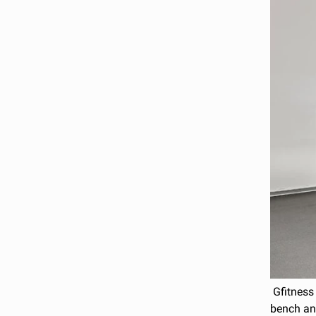
Gfitness 
bench and