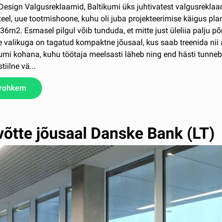
sign Valgusreklaamid, Baltikumi üks juhtivatest valgusreklaamid
eel, uue tootmishoone, kuhu oli juba projekteerimise käigus pl
 36m2. Esmasel pilgul võib tunduda, et mitte just üleliia palju 
 valikuga on tagatud kompaktne jõusaal, kus saab treenida nii 
umi kohana, kuhu töötaja meelsasti läheb ning end hästi tunneb.
iilne vä...
 rohkem
võtte jõusaal Danske Bank (LT)