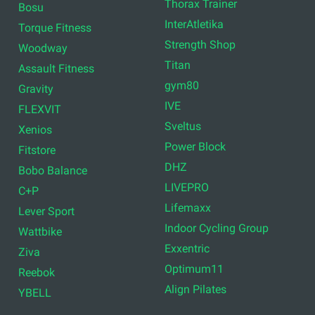
Thorax Trainer
Bosu
InterAtletika
Torque Fitness
Strength Shop
Woodway
Titan
Assault Fitness
gym80
Gravity
IVE
FLEXVIT
Sveltus
Xenios
Power Block
Fitstore
DHZ
Bobo Balance
LIVEPRO
C+P
Lifemaxx
Lever Sport
Indoor Cycling Group
Wattbike
Exxentric
Ziva
Optimum11
Reebok
Align Pilates
YBELL