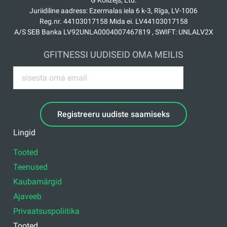
G Kolizejs, Ltd.
Juriidiline aadress: Ezermalas iela 6 k-3, Rīga, LV-1006
Reg.nr. 44103017158 Mida ei. LV44103017158
A/S SEB Banka LV92UNLA0004007467819 , SWIFT: UNLALV2X
GFITNESSI UUDISEID OMA MEILIS
Registreeru uudiste saamiseks
Lingid
Tooted
Teenused
Kaubamärgid
Ajaveeb
Privaatsuspoliitika
Tooted