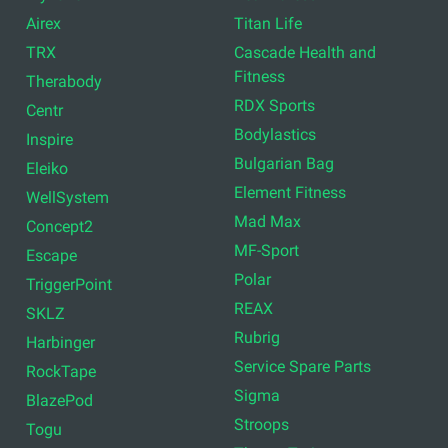
Airex
Titan Life
TRX
Cascade Health and
Fitness
Therabody
RDX Sports
Centr
Bodylastics
Inspire
Bulgarian Bag
Eleiko
Element Fitness
WellSystem
Mad Max
Concept2
MF-Sport
Escape
Polar
TriggerPoint
REAX
SKLZ
Rubrig
Harbinger
Service Spare Parts
RockTape
Sigma
BlazePod
Stroops
Togu