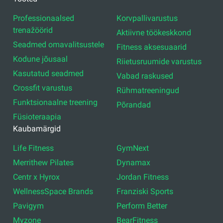
Professionaalsed
Korvpallivarustus
trenažöörid
Aktiivne töökeskkond
Seadmed omavalitsustele
Fitness aksesuaarid
Kodune jõusaal
Riietusruumide varustus
Kasutatud seadmed
Vabad raskused
Crossfit varustus
Rühmatreeningud
Funktsionaalne treening
Põrandad
Füsioteraapia
Kaubamärgid
Life Fitness
GymNext
Merrithew Pilates
Dynamax
Centr x Hyrox
Jordan Fitness
WellnessSpace Brands
Franziski Sports
Pavigym
Perform Better
Myzone
BearFitness