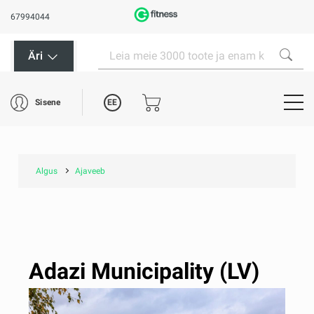
67994044
Äri
EE
Sisene
Algus
Ajaveeb
Adazi Municipality (LV)