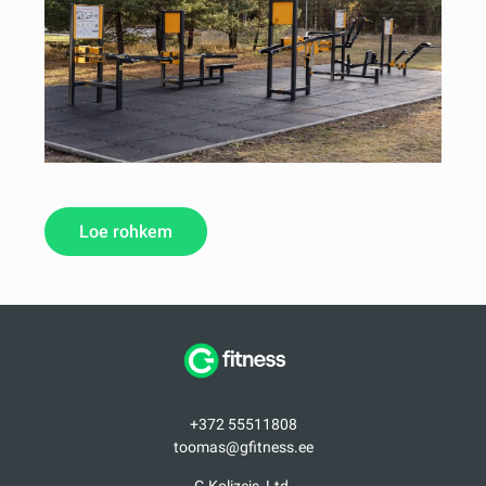
Loe rohkem
+372 55511808
toomas@gfitness.ee