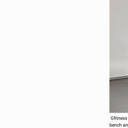
Gfitness 
bench and