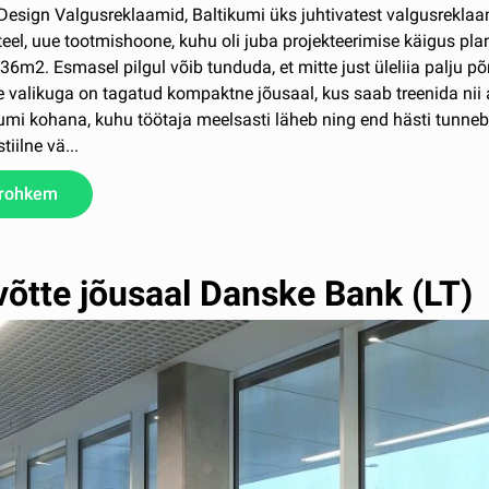
sign Valgusreklaamid, Baltikumi üks juhtivatest valgusreklaamid
eel, uue tootmishoone, kuhu oli juba projekteerimise käigus pl
 36m2. Esmasel pilgul võib tunduda, et mitte just üleliia palju 
 valikuga on tagatud kompaktne jõusaal, kus saab treenida nii 
umi kohana, kuhu töötaja meelsasti läheb ning end hästi tunneb.
iilne vä...
 rohkem
võtte jõusaal Danske Bank (LT)