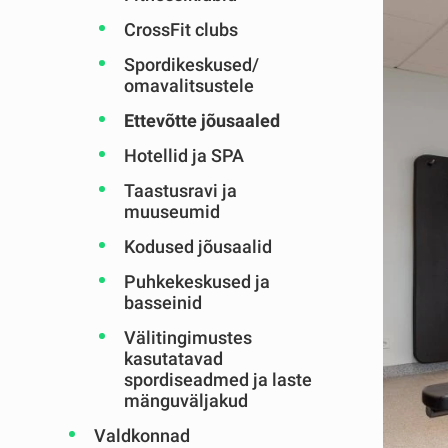
CrossFit clubs
Spordikeskused/
omavalitsustele
Ettevõtte jõusaaled
Hotellid ja SPA
Taastusravi ja
muuseumid
Kodused jõusaalid
Puhkekeskused ja
basseinid
Välitingimustes
kasutatavad
spordiseadmed ja laste
mänguväljakud
Valdkonnad