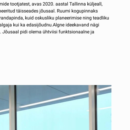
e tootjatest, avas 2020. aastal Tallinna küljeall,
aneeritud täisseades jõusaal. Ruumi kogupinnaks
põrandapinda, kuid oskusliku planeerimise ning teadliku
algaja kui ka edasijõudnu.Algne ideekavand nägi
 Jõusaal pidi olema ühtviisi funktsionaalne ja