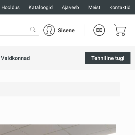
Hooldus
Kataloogid
Ajaveeb
Meist
Kontaktid
EE
Sisene
Valdkonnad
Tehniline tugi