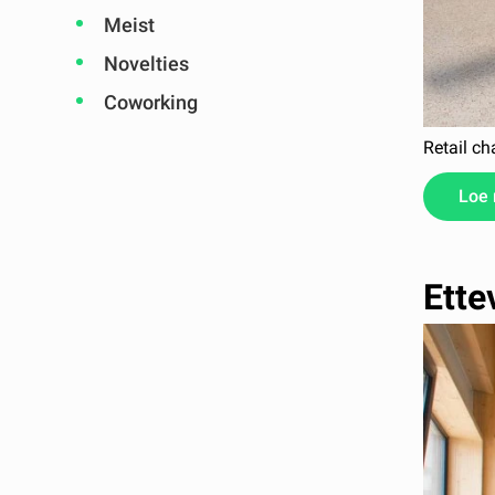
Meist
Novelties
Coworking
Retail ch
Loe
Ette