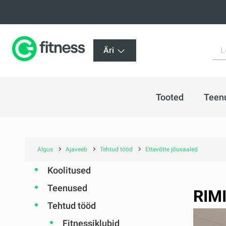
Äri
Tooted
Teen
Algus
Ajaveeb
Tehtud tööd
Ettevõtte jõusaaled
Koolitused
Teenused
RIMI
Tehtud tööd
Fitnessiklubid