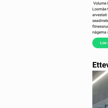
Volume De
Loomäe t
arvestati
seadmete
fitnessru
nägema st
Loe
Ette