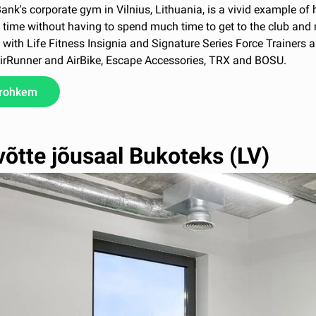
nk's corporate gym in Vilnius, Lithuania, is a vivid example o
time without having to spend much time to get to the club and m
with Life Fitness Insignia and Signature Series Force Trainers 
AirRunner and AirBike, Escape Accessories, TRX and BOSU.
 rohkem
võtte jõusaal Bukoteks (LV)