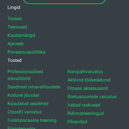
Lingid
Tooted
Teenused
Kaubamärgid
Ajaveeb
Privaatsuspoliitika
Tooted
Professionaalsed
Korvpallivarustus
trenažöörid
Aktiivne töökeskkond
Seadmed omavalitsustele
Fitness aksesuaarid
Kodune jõusaal
Riietusruumide varustus
Kasutatud seadmed
Vabad raskused
Crossfit varustus
Rühmatreeningud
Funktsionaalne treening
Põrandad
Füsioteraapia