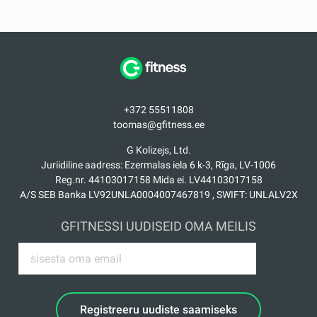
+372 55511808
toomas@gfitness.ee
G Kolizejs, Ltd.
Juriidiline aadress: Ezermalas iela 6 k-3, Rīga, LV-1006
Reg.nr. 44103017158 Mida ei. LV44103017158
A/S SEB Banka LV92UNLA0004007467819 , SWIFT: UNLALV2X
GFITNESSI UUDISEID OMA MEILIS
Registreeru uudiste saamiseks