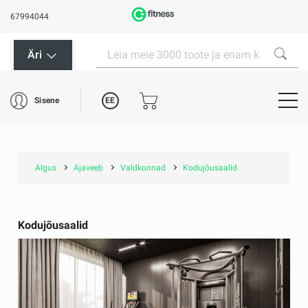
67994044
Äri
EE
Sisene
Algus
Ajaveeb
Valdkonnad
Kodujõusaalid
Kodujõusaalid