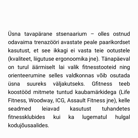
Üsna tavapärane stsenaarium – olles ostnud
odavaima trenazööri avastate peale paarikordset
kasutust, et see ikkagi ei vasta teie ootustele
(kvaliteet, liigutuse ergonoomika jne). Tänapäeval
on turul äärmiselt lai valik fitnesstooteid ning
orienteerumine selles valdkonnas võib osutada
üsna suureks väljakutseks. Gfitness teeb
koostööd mitmete tuntud kaubamärkidega (Life
Fitness, Woodway, ICG, Assault Fitness jne), kelle
seadmed leiavad kasutust tuhandetes
fitnessklubides kui ka lugematul hulgal
kodujõusaalides.