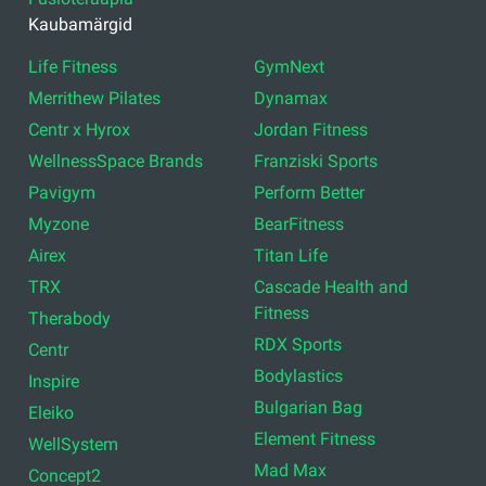
Kaubamärgid
Life Fitness
GymNext
Merrithew Pilates
Dynamax
Centr x Hyrox
Jordan Fitness
WellnessSpace Brands
Franziski Sports
Pavigym
Perform Better
Myzone
BearFitness
Airex
Titan Life
TRX
Cascade Health and
Fitness
Therabody
RDX Sports
Centr
Bodylastics
Inspire
Bulgarian Bag
Eleiko
Element Fitness
WellSystem
Mad Max
Concept2