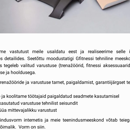
e vastutust meile usaldatu eest ja realiseerime selle i
s detailides. Seetõttu moodustatigi Gfitnessi tehniline mee
s tegeleb valitud varustuse (trenažöörid, fitnessi aksessuaarid
se ja hooldusega.
renažööride ja varustuse tarnet, paigaldamist, garantiijärgset t
 ja koolitame töötajaid paigaldatud seadmete kasutamisel
asutatud varustuse tehnilist seisundit
üa mittevajalikku varustust
nindusvorm internetis ja meie teenindusmeeskond võtab teie
võimalik. Vorm on siin.