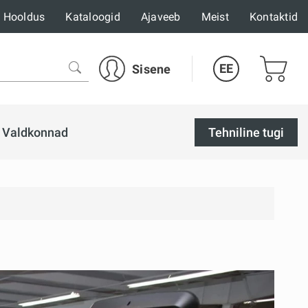
Hooldus
Kataloogid
Ajaveeb
Meist
Kontaktid
EE
Sisene
Valdkonnad
Tehniline tugi