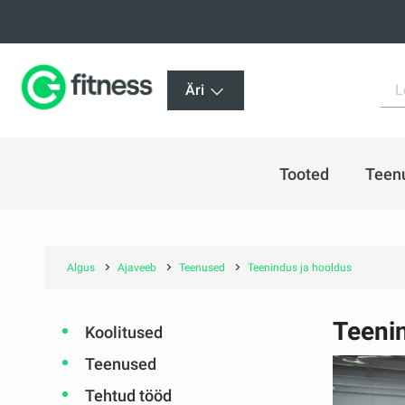
Äri
Tooted
Teen
Algus
Ajaveeb
Teenused
Teenindus ja hooldus
Teeni
Koolitused
Teenused
Tehtud tööd