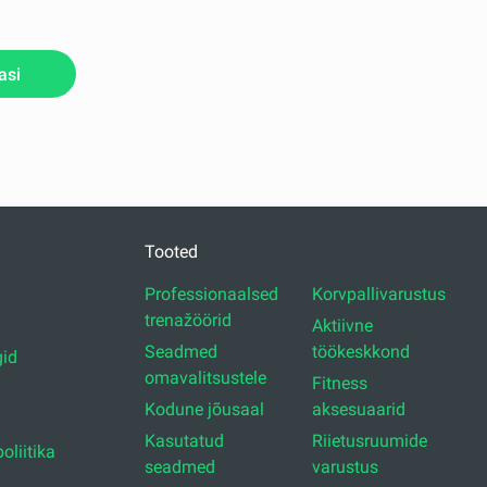
asi
Tooted
Professionaalsed
Korvpallivarustus
trenažöörid
Aktiivne
Seadmed
töökeskkond
id
omavalitsustele
Fitness
Kodune jõusaal
aksesuaarid
Kasutatud
Riietusruumide
oliitika
seadmed
varustus