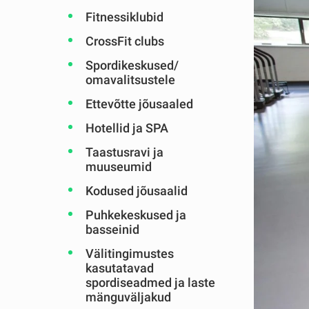
Fitnessiklubid
CrossFit clubs
Spordikeskused/
omavalitsustele
Ettevõtte jõusaaled
Hotellid ja SPA
Taastusravi ja
muuseumid
Kodused jõusaalid
Puhkekeskused ja
basseinid
Välitingimustes
kasutatavad
spordiseadmed ja laste
mänguväljakud