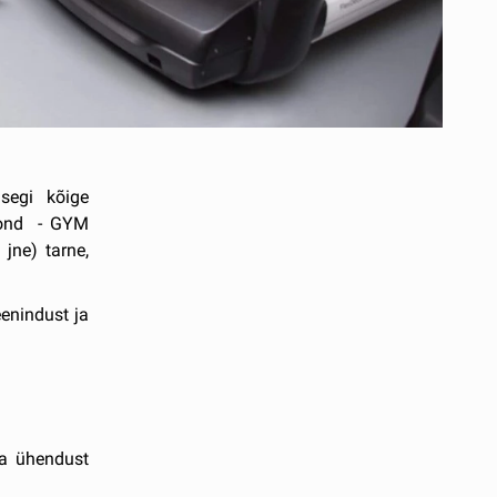
segi kõige
skond - GYM
 jne) tarne,
eenindust ja
ga ühendust