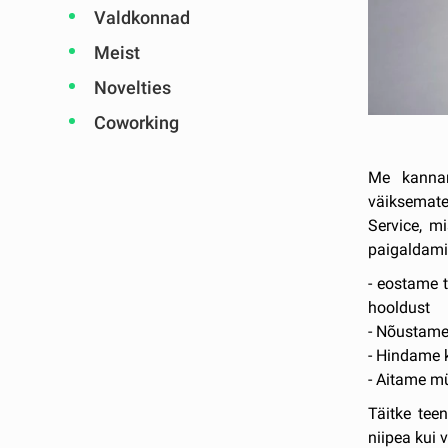
Valdkonnad
Meist
Novelties
Coworking
Me kannam
väiksemate
Service, mi
paigaldami
- eostame t
hooldust
- Nõustame
- Hindame k
- Aitame mü
Täitke tee
niipea kui 