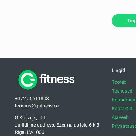
Tag
Lingid
Tooted
Teenused
+372 55511808
Kaubamärg
toomas@gfitness.ee
Kontaktid
Ajaveeb
G Kolizejs, Ltd.
Juriidiline aadress: Ezermalas iela 6 k-3,
Privaatsusp
Rīga, LV-1006