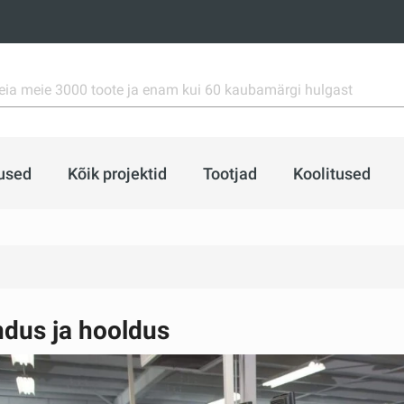
used
Kõik projektid
Tootjad
Koolitused
ndus ja hooldus