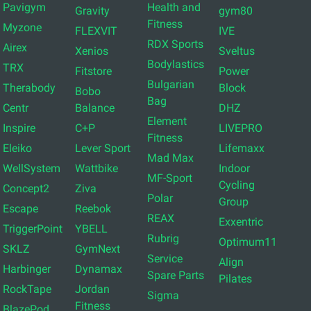
Pavigym
Health and
Gravity
gym80
Fitness
Myzone
FLEXVIT
IVE
RDX Sports
Airex
Xenios
Sveltus
Bodylastics
TRX
Fitstore
Power
Bulgarian
Therabody
Block
Bobo
Bag
Centr
Balance
DHZ
Element
Inspire
C+P
LIVEPRO
Fitness
Eleiko
Lever Sport
Lifemaxx
Mad Max
WellSystem
Wattbike
Indoor
MF-Sport
Cycling
Concept2
Ziva
Polar
Group
Escape
Reebok
REAX
Exxentric
TriggerPoint
YBELL
Rubrig
Optimum11
SKLZ
GymNext
Service
Align
Harbinger
Dynamax
Spare Parts
Pilates
RockTape
Jordan
Sigma
Fitness
BlazePod