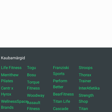
Kaubamärgid
Life Fitness
Togu
Franziski
Stroops
Sports
Merrithew
Bosu
Thorax
Pilates
Perform
Trainer
Torque
Better
Centr x
Fitness
InterAtletika
Hyrox
BearFitness
Woodway
Strength
WellnessSpace
Titan Life
Shop
Assault
Brands
Fitness
Cascade
Titan