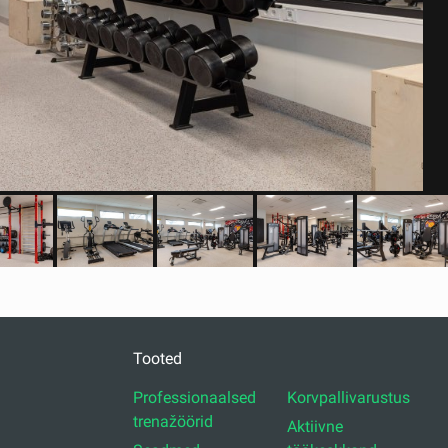
Tooted
Professionaalsed
Korvpallivarustus
trenažöörid
Aktiivne