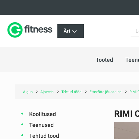
Äri
Tooted
Teen
Algus
Ajaveeb
Tehtud tööd
Ettevõtte jõusaaled
RIMI 
RIMI 
Koolitused
Teenused
Tehtud tööd