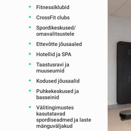
Fitnessiklubid
CrossFit clubs
Spordikeskused/
omavalitsustele
Ettevõtte jõusaaled
Hotellid ja SPA
Taastusravi ja
muuseumid
Kodused jõusaalid
Puhkekeskused ja
basseinid
Välitingimustes
kasutatavad
spordiseadmed ja laste
mänguväljakud