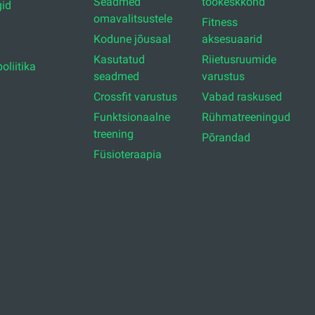
Seadmed
töökeskkond
id
omavalitsustele
Fitness
Kodune jõusaal
aksesuaarid
Kasutatud
Riietusruumide
oliitika
seadmed
varustus
Crossfit varustus
Vabad raskused
Funktsionaalne
Rühmatreeningud
treening
Põrandad
Füsioteraapia