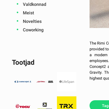
Valdkonnad
Meist
Novelties
Coworking
The Rimi C
provided to
a modern 
employees.
Tootjad
Concept2 a
Gravity. T
highest qua
Tag