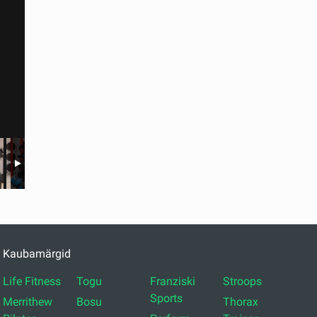
Kaubamärgid
Life Fitness
Togu
Franziski
Stroops
Sports
Merrithew
Bosu
Thorax