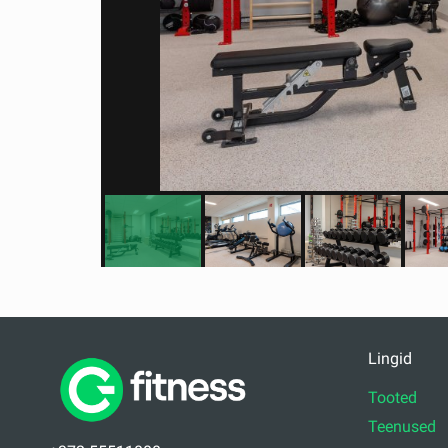
Lingid
Tooted
Teenused