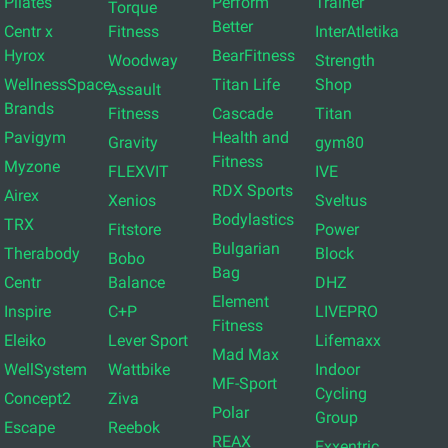
Pilates
Perform
Trainer
Torque
Better
Centr x
Fitness
InterAtletika
Hyrox
BearFitness
Woodway
Strength
WellnessSpace
Titan Life
Shop
Assault
Brands
Fitness
Cascade
Titan
Pavigym
Health and
Gravity
gym80
Fitness
Myzone
FLEXVIT
IVE
RDX Sports
Airex
Xenios
Sveltus
Bodylastics
TRX
Fitstore
Power
Bulgarian
Therabody
Block
Bobo
Bag
Centr
Balance
DHZ
Element
Inspire
C+P
LIVEPRO
Fitness
Eleiko
Lever Sport
Lifemaxx
Mad Max
WellSystem
Wattbike
Indoor
MF-Sport
Cycling
Concept2
Ziva
Polar
Group
Escape
Reebok
REAX
Exxentric