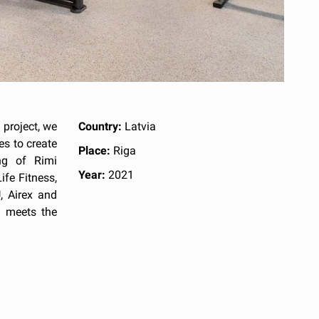
project, we
Country:
Latvia
es to create
Place:
Riga
ng of Rimi
Year:
2021
fe Fitness,
, Airex and
d meets the