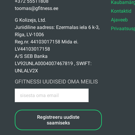
+372 55511808
Kaubamärg
toomas@gfitness.ee
Kontaktid
Ajaveeb
G Kolizejs, Ltd.
Juriidiline aadress: Ezermalas iela 6 k-3,
Privaatsusp
Rīga, LV-1006
Reg.nr. 44103017158 Mida ei.
LV44103017158
A/S SEB Banka
LV92UNLA0004007467819 , SWIFT:
UNLALV2X
GFITNESSI UUDISEID OMA MEILIS
Registreeru uudiste
saamiseks