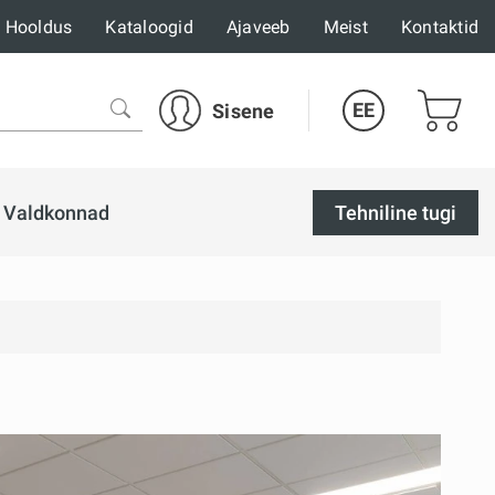
Hooldus
Kataloogid
Ajaveeb
Meist
Kontaktid
EE
Sisene
Valdkonnad
Tehniline tugi