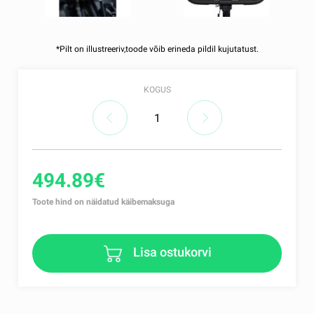
*Pilt on illustreeriv,toode võib erineda pildil kujutatust.
KOGUS
494.89€
Toote hind on näidatud käibemaksuga
Lisa ostukorvi