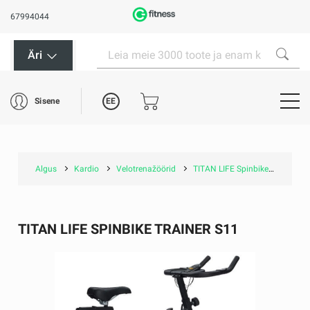
67994044
Äri
EE
Sisene
Algus
Kardio
Velotrenažöörid
TITAN LIFE Spinbike Trainer S11
TITAN LIFE SPINBIKE TRAINER S11