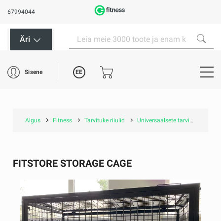
67994044
Äri
EE
Sisene
Algus
Fitness
Tarvituke riiulid
Universaalsete tarvikute hoiustamine
FITSTORE STORAGE CAGE