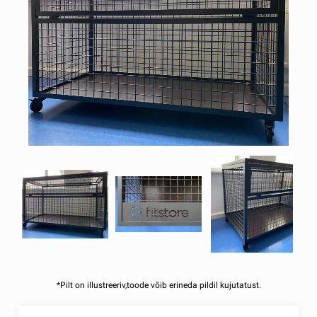
*Pilt on illustreeriv,toode võib erineda pildil kujutatust.