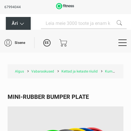
67994044
Äri
EE
Sisene
Algus
Vabaraskused
Kettad ja ketaste riiulid
Kummist kettad (Bumperid)
MINI-RUBBER BUMPER PLATE