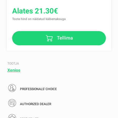
Alates 21.30€
Toote hind on näidatud käibemaksuga
Tellima
TOOTJA
Xenios
PROFESSIONALS' CHOICE
AUTHORIZED DEALER