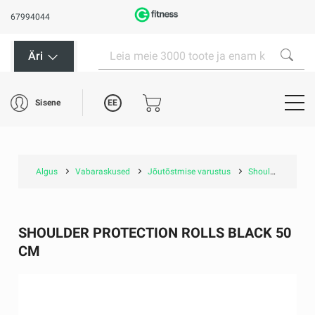
67994044
Äri
EE
Sisene
Algus
Vabaraskused
Jõutõstmise varustus
Shoulder protection rolls black 50 cm
SHOULDER PROTECTION ROLLS BLACK 50
CM