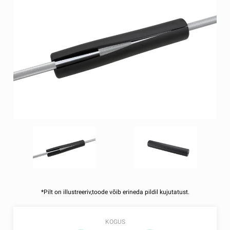
*Pilt on illustreeriv,toode võib erineda pildil kujutatust.
KOGUS