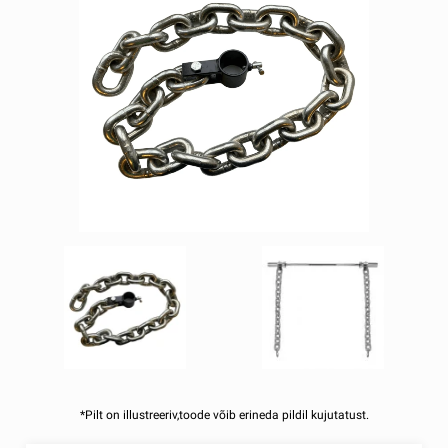
*Pilt on illustreeriv,toode võib erineda pildil kujutatust.