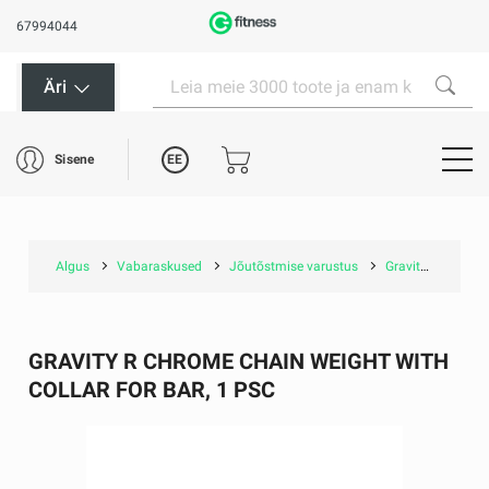
67994044
Äri
EE
Sisene
Algus
Vabaraskused
Jõutõstmise varustus
Gravity R Chrome chain weight with collar for bar, 1 psc
GRAVITY R CHROME CHAIN WEIGHT WITH
COLLAR FOR BAR, 1 PSC