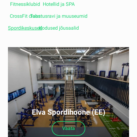
Fitnessiklubid
Hotellid ja SPA
CrossFit clubs
Taastusravi ja muuseumid
Spordikeskused
Kodused jõusaalid
Elva Spordihoone (EE)
Vaata