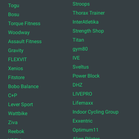
Stroops
Togu
Thorax Trainer
Bosu
InterAtletika
Torque Fitness
Strength Shop
Woodway
Titan
Assault Fitness
gym80
Gravity
IVE
FLEXVIT
Sveltus
Xenios
Power Block
Fitstore
DHZ
Bobo Balance
LIVEPRO
C+P
Lifemaxx
Lever Sport
Indoor Cycling Group
Wattbike
Exxentric
Ziva
Optimum11
Reebok
Align Pilates