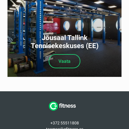
Jõusaal Tallink
Tennisekeskuses (EE)
Vaata
+372 55511808