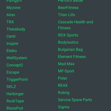
Pavigym
Perform Better
Myzone
BearFitness
Airex
Titan Life
TRX
Cascade Health and
Fitness
Therabody
RDX Sports
Centr
Bodylastics
Inspire
Bulgarian Bag
Eleiko
Element Fitness
WellSystem
Mad Max
Concept2
MF-Sport
Escape
Polar
TriggerPoint
REAX
SKLZ
Rubrig
Harbinger
Service Spare Parts
RockTape
Sigma
BlazePod