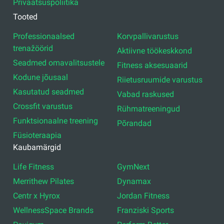
Privaatsuspoliitika
Tooted
Professionaalsed
Korvpallivarustus
trenažöörid
Aktiivne töökeskkond
Seadmed omavalitsustele
Fitness aksesuaarid
Kodune jõusaal
Riietusruumide varustus
Kasutatud seadmed
Vabad raskused
Crossfit varustus
Rühmatreeningud
Funktsionaalne treening
Põrandad
Füsioteraapia
Kaubamärgid
Life Fitness
GymNext
Merrithew Pilates
Dynamax
Centr x Hyrox
Jordan Fitness
WellnessSpace Brands
Franziski Sports