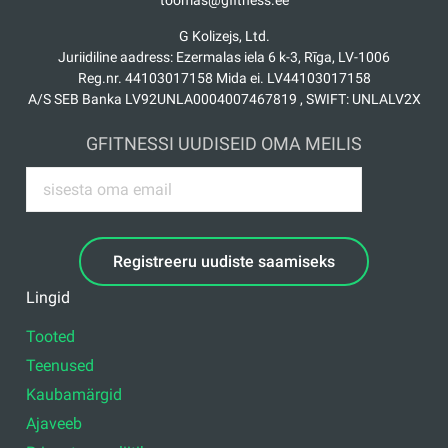
toomas@gfitness.ee
G Kolizejs, Ltd.
Juriidiline aadress: Ezermalas iela 6 k-3, Rīga, LV-1006
Reg.nr. 44103017158 Mida ei. LV44103017158
A/S SEB Banka LV92UNLA0004007467819 , SWIFT: UNLALV2X
GFITNESSI UUDISEID OMA MEILIS
Registreeru uudiste saamiseks
Lingid
Tooted
Teenused
Kaubamärgid
Ajaveeb