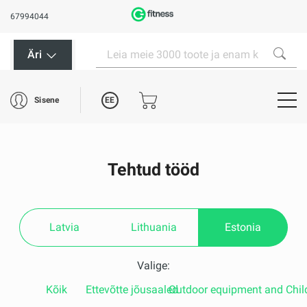
67994044
Äri
EE
Sisene
Tehtud tööd
Latvia
Lithuania
Estonia
Valige:
Kõik
Ettevõtte jõusaaled
Outdoor equipment and Chil