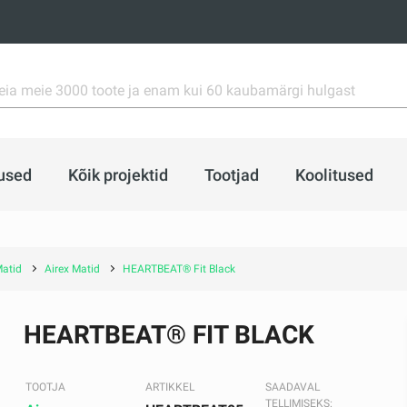
used
Kõik projektid
Tootjad
Koolitused
atid
Airex Matid
HEARTBEAT® Fit Black
HEARTBEAT® FIT BLACK
TOOTJA
ARTIKKEL
SAADAVAL
TELLIMISEKS: