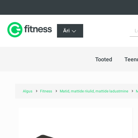
Äri
Tooted
Teen
Algus
Fitness
Matid, mattide riiulid, mattide ladustmine
M