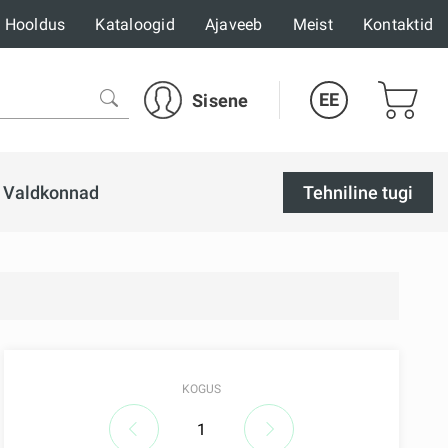
Hooldus
Kataloogid
Ajaveeb
Meist
Kontaktid
EE
Sisene
Valdkonnad
Tehniline tugi
KOGUS