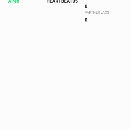
Airex
HEARTBEAT05
0
PARTNER LAOS
0