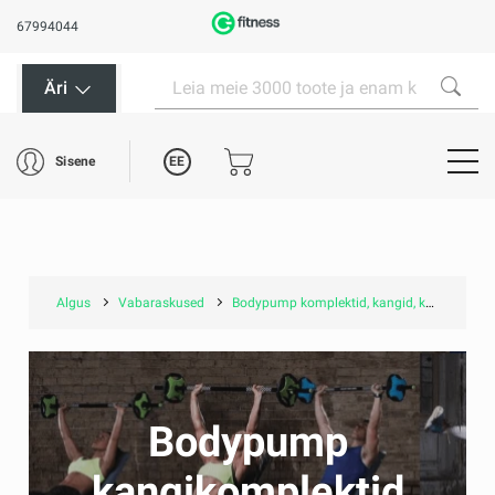
67994044
Äri
EE
Sisene
Algus
Vabaraskused
Bodypump komplektid, kangid, kettad, ladustamisalused
Bodypump
kangikomplektid