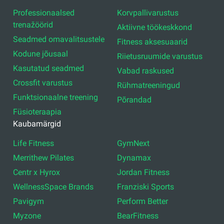
Professionaalsed
Korvpallivarustus
trenažöörid
Aktiivne töökeskkond
Seadmed omavalitsustele
Fitness aksesuaarid
Kodune jõusaal
Riietusruumide varustus
Kasutatud seadmed
Vabad raskused
Crossfit varustus
Rühmatreeningud
Funktsionaalne treening
Põrandad
Füsioteraapia
Kaubamärgid
Life Fitness
GymNext
Merrithew Pilates
Dynamax
Centr x Hyrox
Jordan Fitness
WellnessSpace Brands
Franziski Sports
Pavigym
Perform Better
Myzone
BearFitness