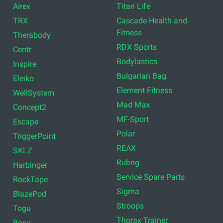
Airex
Titan Life
TRX
Cascade Health and
Fitness
Therabody
RDX Sports
Centr
Bodylastics
Inspire
Bulgarian Bag
Eleiko
Element Fitness
WellSystem
Mad Max
Concept2
MF-Sport
Escape
Polar
TriggerPoint
REAX
SKLZ
Rubrig
Harbinger
Service Spare Parts
RockTape
Sigma
BlazePod
Stroops
Togu
Thorax Trainer
Bosu