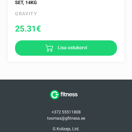
SET, 14KG
GRAVITY
25.31
€
Lisa ostukorvi
+372 55511808
toomas@gfitness.ee
G Kolizejs, Ltd.