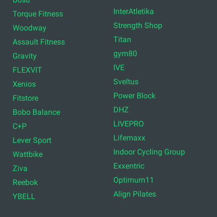
InterAtletika
Torque Fitness
Strength Shop
Woodway
Titan
Assault Fitness
gym80
Gravity
IVE
FLEXVIT
Sveltus
Xenios
Power Block
Fitstore
DHZ
Bobo Balance
LIVEPRO
C+P
Lifemaxx
Lever Sport
Indoor Cycling Group
Wattbike
Exxentric
Ziva
Optimum11
Reebok
Align Pilates
YBELL