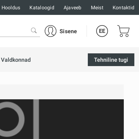
Hooldus
Kataloogid
Ajaveeb
Meist
Kontaktid
EE
Sisene
Valdkonnad
Tehniline tugi