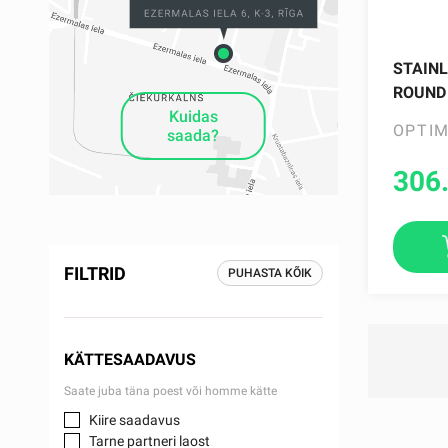
STAINL
ROUND 
Kuidas
OPTI
saada?
306
FILTRID
PUHASTA KÕIK
KÄTTESAADAVUS
Saate juba täna poest või homme kätte
Kiire saadavus
Tarne partneri laost