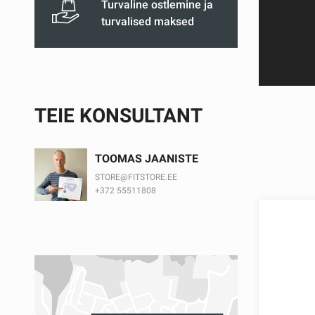
Turvaline ostlemine ja
turvalised maksed
TEIE KONSULTANT
TOOMAS JAANISTE
STORE@FITSTORE.EE
+372 55511808