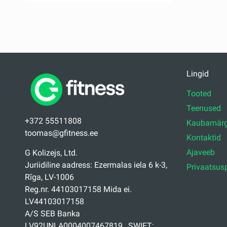
Lingid
Tooted
Teenused
+372 55511808
Kaubamärg
toomas@gfitness.ee
Kontaktid
Ajaveeb
G Kolizejs, Ltd.
Juriidiline aadress: Ezermalas iela 6 k-3,
Privaatsusp
Rīga, LV-1006
Reg.nr. 44103017158 Mida ei.
LV44103017158
A/S SEB Banka
LV92UNLA0004007467819 , SWIFT: