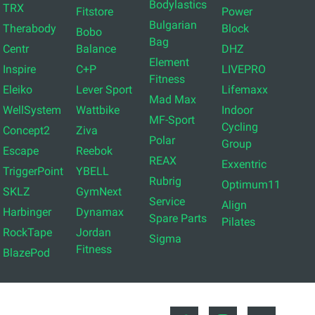
Bodylastics
TRX
Fitstore
Power
Bulgarian
Therabody
Block
Bobo
Bag
Centr
Balance
DHZ
Element
Inspire
C+P
LIVEPRO
Fitness
Eleiko
Lever Sport
Lifemaxx
Mad Max
WellSystem
Wattbike
Indoor
MF-Sport
Cycling
Concept2
Ziva
Polar
Group
Escape
Reebok
REAX
Exxentric
TriggerPoint
YBELL
Rubrig
Optimum11
SKLZ
GymNext
Service
Align
Harbinger
Dynamax
Spare Parts
Pilates
RockTape
Jordan
Sigma
Fitness
BlazePod