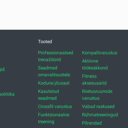
Tooted
Professionaalsed
Korvpallivarustus
trenažöörid
Aktiivne
Seadmed
töökeskkond
id
omavalitsustele
Fitness
Kodune jõusaal
aksesuaarid
Kasutatud
Riietusruumide
oliitika
seadmed
varustus
Crossfit varustus
Vabad raskused
Funktsionaalne
Rühmatreeningud
treening
Põrandad