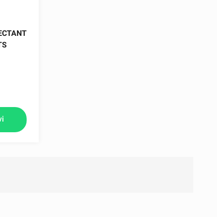
ECTANT
TS
vi