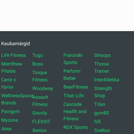
Kaubamärgid
Life Fitness
Togu
Franziski
Stroops
Sports
Merrithew
Bosu
Thorax
Pilates
Perform
Trainer
Torque
Better
Centr x
Fitness
InterAtletika
Hyrox
BearFitness
Woodway
Strength
WellnessSpace
Titan Life
Shop
Assault
Brands
Fitness
Cascade
Titan
Pavigym
Health and
Gravity
gym80
Fitness
Myzone
FLEXVIT
IVE
RDX Sports
Airex
Xenios
Sveltus