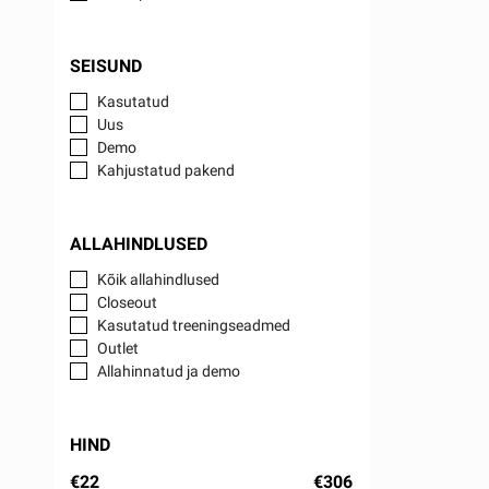
SEISUND
Kasutatud
Uus
Demo
Kahjustatud pakend
ALLAHINDLUSED
Kõik allahindlused
Closeout
Kasutatud treeningseadmed
Outlet
Allahinnatud ja demo
HIND
€22
€306