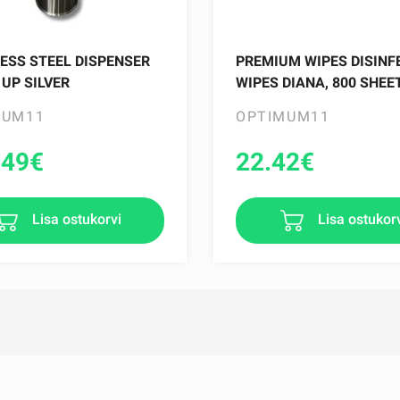
ESS STEEL DISPENSER
PREMIUM WIPES DISINF
UP SILVER
WIPES DIANA, 800 SHEE
MUM11
OPTIMUM11
.49
€
22.42
€
Lisa ostukorvi
Lisa ostukor