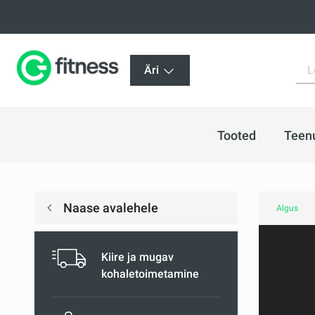
Äri
Tooted
Teen
Naase avalehele
Algus
Kiire ja mugav
kohaletoimetamine