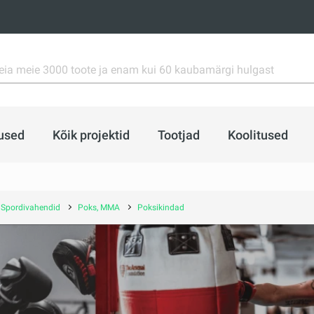
used
Kõik projektid
Tootjad
Koolitused
Spordivahendid
Poks, MMA
Poksikindad