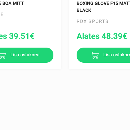
 BOA MITT
BOXING GLOVE F15 MAT
BLACK
PE
RDX SPORTS
es 39.51
€
Alates 48.39
€
Lisa ostukorvi
Lisa ostukor