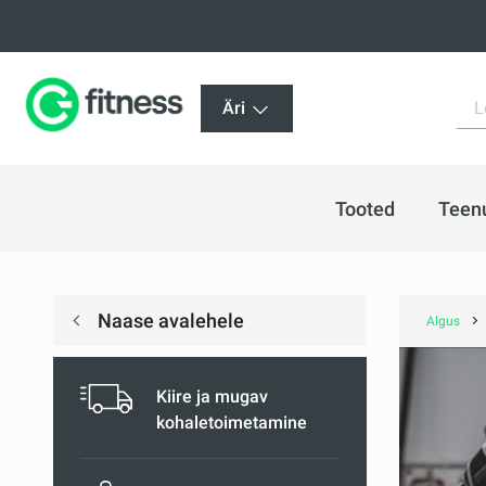
Äri
Tooted
Teen
Naase avalehele
Algus
Kiire ja mugav
kohaletoimetamine