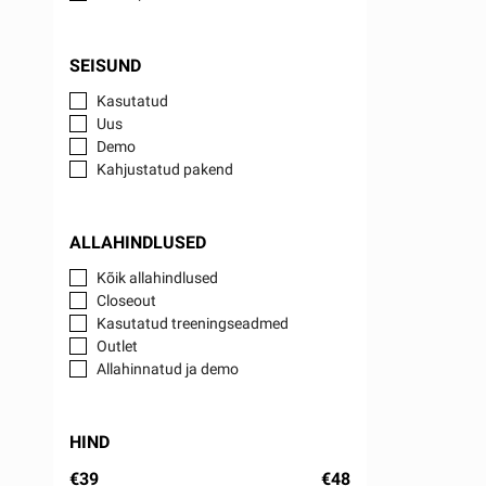
SEISUND
Kasutatud
Uus
Demo
Kahjustatud pakend
ALLAHINDLUSED
Kõik allahindlused
Closeout
Kasutatud treeningseadmed
Outlet
Allahinnatud ja demo
HIND
€39
€48