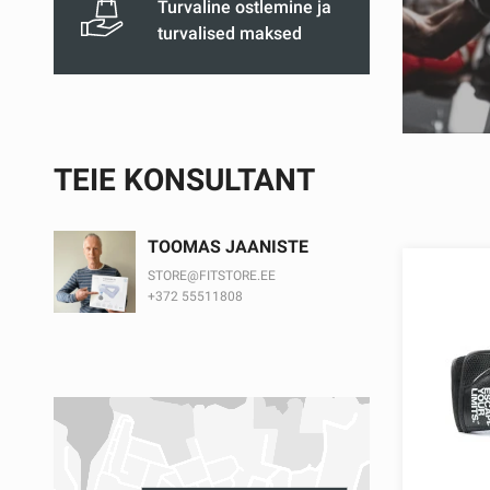
Turvaline ostlemine ja
turvalised maksed
TEIE KONSULTANT
TOOMAS JAANISTE
STORE@FITSTORE.EE
+372 55511808