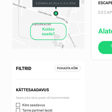
ESCAPE
ESCA
Kuidas
Alat
saada?
FILTRID
PUHASTA KÕIK
KÄTTESAADAVUS
Saate juba täna poest või homme kätte
Kiire saadavus
Tarne partneri laost