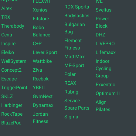
FLEXVIT
IVE
RDX Sports
Airex
Xenios
Sveltus
Bodylastics
TRX
Fitstore
Power
Bulgarian
Therabody
Block
Bobo
Bag
Centr
Balance
DHZ
Element
Inspire
C+P
LIVEPRO
Fitness
Eleiko
Lever Sport
Lifemaxx
Mad Max
WellSystem
Wattbike
Indoor
MF-Sport
Cycling
Concept2
Ziva
Polar
Group
Escape
Reebok
REAX
Exxentric
TriggerPoint
YBELL
Rubrig
Optimum11
SKLZ
GymNext
Service
Align
Harbinger
Dynamax
Spare Parts
Pilates
RockTape
Jordan
Sigma
Fitness
BlazePod