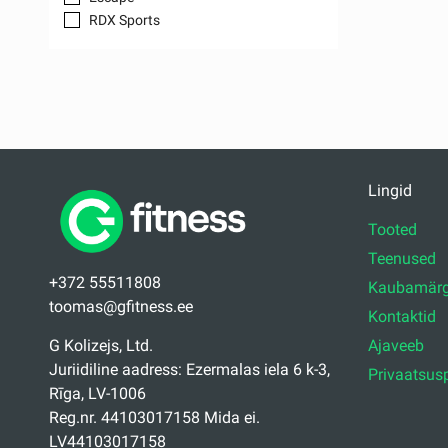
RDX Sports
Lingid
Tooted
Teenused
+372 55511808
Kaubamärg
toomas@gfitness.ee
Kontaktid
Ajaveeb
G Kolizejs, Ltd.
Juriidiline aadress: Ezermalas iela 6 k-3,
Privaatsusp
Rīga, LV-1006
Reg.nr. 44103017158 Mida ei.
LV44103017158