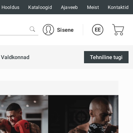
Hooldus
Kataloogid
Ajaveeb
Meist
Kontaktid
EE
Sisene
Valdkonnad
Tehniline tugi