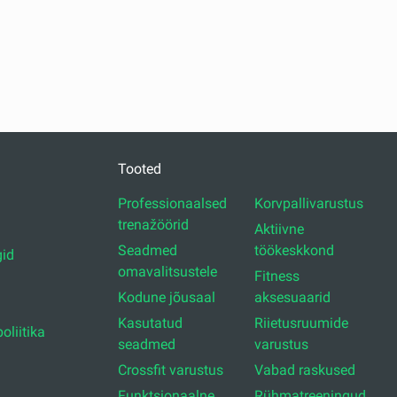
Tooted
Professionaalsed
Korvpallivarustus
trenažöörid
Aktiivne
Seadmed
töökeskkond
id
omavalitsustele
Fitness
Kodune jõusaal
aksesuaarid
Kasutatud
Riietusruumide
oliitika
seadmed
varustus
Crossfit varustus
Vabad raskused
Funktsionaalne
Rühmatreeningud