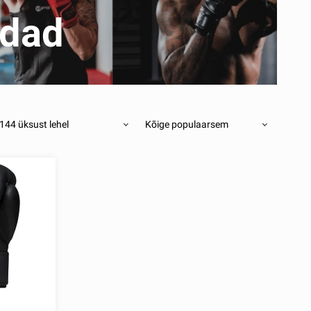
ndad
144 üksust lehel
Kõige populaarsem