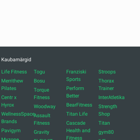
Kaubamärgid
Life Fitness
Togu
Franziski
Stroops
Sports
Merrithew
Bosu
Thorax
Pilates
Perform
Trainer
Torque
Better
Centr x
Fitness
InterAtletika
Hyrox
BearFitness
Woodway
Strength
WellnessSpace
Titan Life
Shop
Assault
Brands
Fitness
Cascade
Titan
Pavigym
Health and
Gravity
gym80
Fitness
Myzone