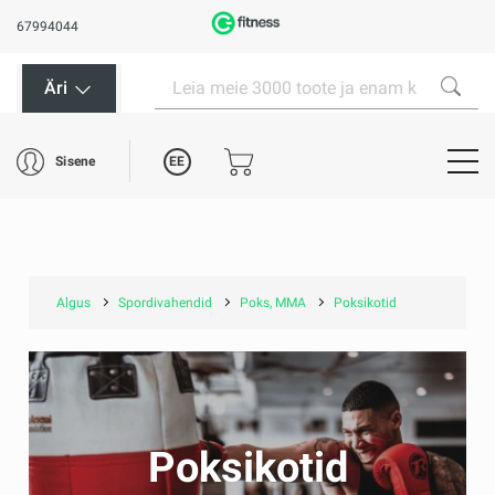
67994044
Äri
EE
Sisene
Algus
Spordivahendid
Poks, MMA
Poksikotid
Poksikotid