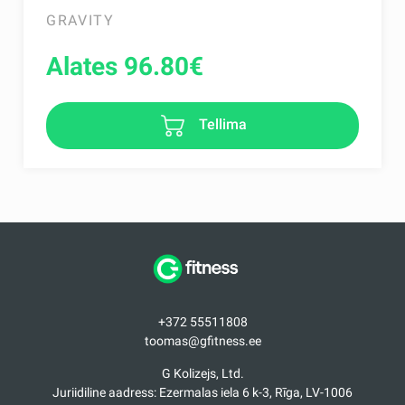
GRAVITY
Alates 96.80
€
Tellima
+372 55511808
toomas@gfitness.ee
G Kolizejs, Ltd.
Juriidiline aadress: Ezermalas iela 6 k-3, Rīga, LV-1006