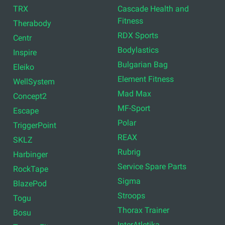
TRX
Cascade Health and
Fitness
Therabody
RDX Sports
Centr
Bodylastics
Inspire
Bulgarian Bag
Eleiko
Element Fitness
WellSystem
Mad Max
Concept2
MF-Sport
Escape
Polar
TriggerPoint
REAX
SKLZ
Rubrig
Harbinger
Service Spare Parts
RockTape
Sigma
BlazePod
Stroops
Togu
Thorax Trainer
Bosu
InterAtletika