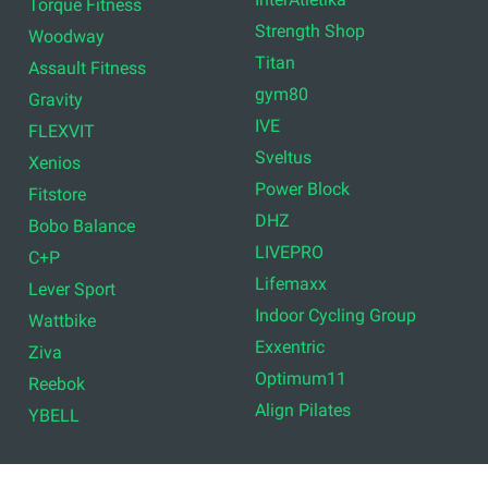
Torque Fitness
Strength Shop
Woodway
Titan
Assault Fitness
gym80
Gravity
IVE
FLEXVIT
Sveltus
Xenios
Power Block
Fitstore
DHZ
Bobo Balance
LIVEPRO
C+P
Lifemaxx
Lever Sport
Indoor Cycling Group
Wattbike
Exxentric
Ziva
Optimum11
Reebok
Align Pilates
YBELL