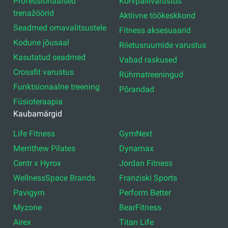
Professionaalsed
Korvpallivarustus
trenažöörid
Aktiivne töökeskkond
Seadmed omavalitsustele
Fitness aksesuaarid
Kodune jõusaal
Riietusruumide varustus
Kasutatud seadmed
Vabad raskused
Crossfit varustus
Rühmatreeningud
Funktsionaalne treening
Põrandad
Füsioteraapia
Kaubamärgid
Life Fitness
GymNext
Merrithew Pilates
Dynamax
Centr x Hyrox
Jordan Fitness
WellnessSpace Brands
Franziski Sports
Pavigym
Perform Better
Myzone
BearFitness
Airex
Titan Life