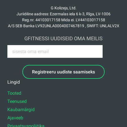
G Kolizejs, Ltd.
Juriidiline aadress: Ezermalas iela 6 k-3, Rīga, LV-1006
Reg.nr. 44103017158 Mida ei. LV44103017158
A/S SEB Banka LV92UNLA0004007467819 , SWIFT: UNLALV2X
GFITNESSI UUDISEID OMA MEILIS
Registreeru uudiste saamiseks
Lingid
Tooted
Teenused
Kaubamärgid
Ajaveeb
Privaatsuspoliitika