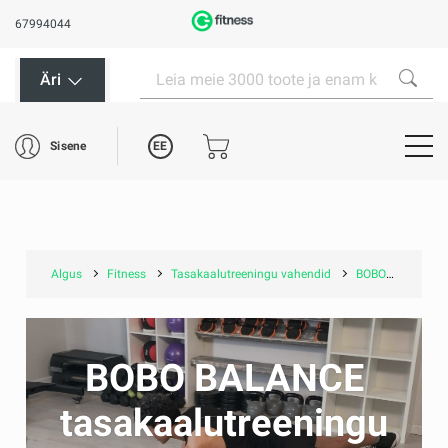
67994044
Äri
EE
Sisene
Algus
Fitness
Tasakaalutreeningu vahendid
BOBO BALANCE tasakaalutreeningu vahendid
BOBO BALANCE
tasakaalutreeningu