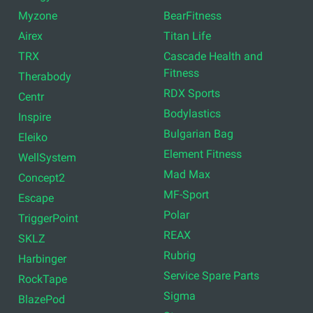
Myzone
BearFitness
Airex
Titan Life
TRX
Cascade Health and
Fitness
Therabody
RDX Sports
Centr
Bodylastics
Inspire
Bulgarian Bag
Eleiko
Element Fitness
WellSystem
Mad Max
Concept2
MF-Sport
Escape
Polar
TriggerPoint
REAX
SKLZ
Rubrig
Harbinger
Service Spare Parts
RockTape
Sigma
BlazePod