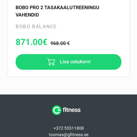
BOBO PRO 2 TASAKAALUTREENINGU
VAHENDID
BOBO BALANCE
871.00
€
968.00 €
Lisa ostukorvi
+372 55511808
toomas@gfitness.ee