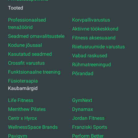
Tooted
Professionaalsed
Korvpallivarustus
trenažöörid
Aktiivne töökeskkond
Seadmed omavalitsustele
Fitness aksesuaarid
Kodune jõusaal
Riietusruumide varustus
Kasutatud seadmed
Vabad raskused
Crossfit varustus
Rühmatreeningud
Funktsionaalne treening
Põrandad
Füsioteraapia
Kaubamärgid
Life Fitness
GymNext
Merrithew Pilates
Dynamax
Centr x Hyrox
Jordan Fitness
WellnessSpace Brands
Franziski Sports
Pavigym
Perform Better