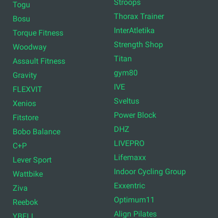
Stroops
Togu
Thorax Trainer
Bosu
InterAtletika
Torque Fitness
Strength Shop
Woodway
Titan
Assault Fitness
gym80
Gravity
IVE
FLEXVIT
Sveltus
Xenios
Power Block
Fitstore
DHZ
Bobo Balance
LIVEPRO
C+P
Lifemaxx
Lever Sport
Indoor Cycling Group
Wattbike
Exxentric
Ziva
Optimum11
Reebok
Align Pilates
YBELL