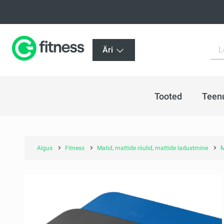
Äri
Tooted
Teen
Algus
Fitness
Matid, mattide riiulid, mattide ladustmine
M