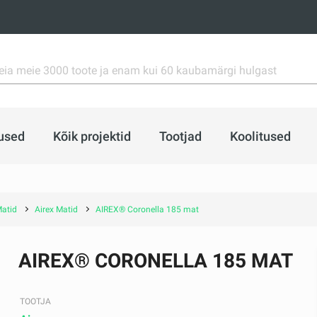
used
Kõik projektid
Tootjad
Koolitused
atid
Airex Matid
AIREX® Coronella 185 mat
AIREX® CORONELLA 185 MAT
TOOTJA