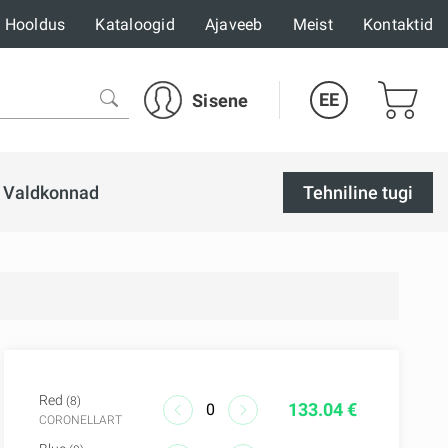
Hooldus
Kataloogid
Ajaveeb
Meist
Kontaktid
EE
Sisene
Valdkonnad
Tehniline tugi
Red
(8)
133.04 €
CORONELLART