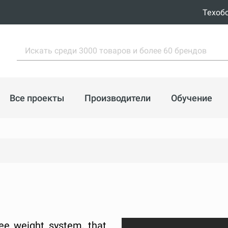
Техоб
Все проекты
Производители
Обучение
ee weight system, that