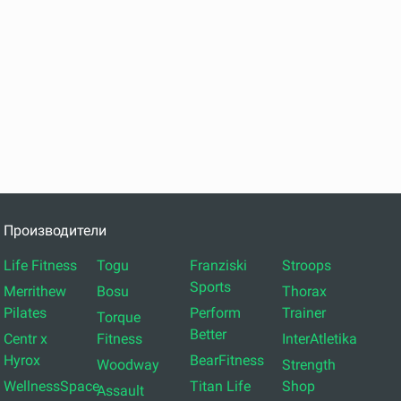
Производители
Life Fitness
Togu
Franziski
Stroops
Sports
Merrithew
Bosu
Thorax
Pilates
Perform
Trainer
Torque
Better
Centr x
Fitness
InterAtletika
Hyrox
BearFitness
Woodway
Strength
WellnessSpace
Titan Life
Shop
Assault