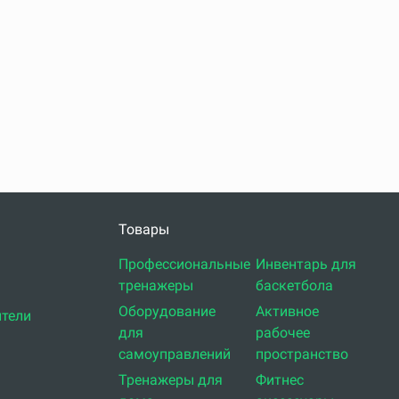
Товары
Профессиональные
Инвентарь для
тренажеры
баскетбола
Оборудование
Активное
тели
для
рабочее
самоуправлений
пространство
Тренажеры для
Фитнес