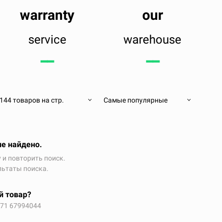
warranty
our
service
warehouse
━━
━━
144 товаров на стр.
Самые популярные
не найдено.
 и повторить поиск.
льтаты поиска.
й товар?
371 67994044