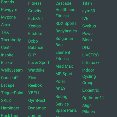
Brands
Fitness
Cascade
Titan
Pavigym
Health and
Gravity
gym80
Fitness
Myzone
FLEXVIT
IVE
RDX Sports
Airex
Xenios
Sveltus
Bodylastics
TRX
Fitstore
Power
Bulgarian
Therabody
Block
Bobo
Bag
Centr
Balance
DHZ
Element
Inspire
C+P
LIVEPRO
Fitness
Eleiko
Lever Sport
Lifemaxx
Mad Max
WellSystem
Wattbike
Indoor
MF-Sport
Cycling
Concept2
Ziva
Polar
Group
Escape
Reebok
REAX
Exxentric
TriggerPoint
YBELL
Rubrig
Optimum11
SKLZ
GymNext
Service
Align
Harbinger
Dynamax
Spare Parts
Pilates
RockTape
Jordan