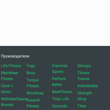
Производители
Life Fitness
Togu
Franziski
Stroops
Sports
Merrithew
Bosu
Thorax
Pilates
Perform
Trainer
Torque
Better
Centr x
Fitness
InterAtletika
Hyrox
BearFitness
Woodway
Strength
WellnessSpace
Titan Life
Shop
Assault
Brands
Fitness
Cascade
Titan