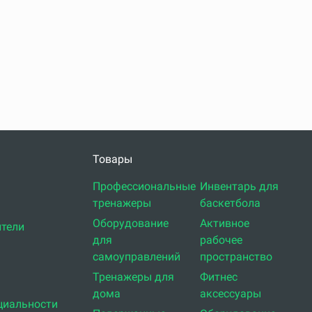
Товары
Профессиональные
Инвентарь для
тренажеры
баскетбола
Оборудование
Активное
тели
для
рабочее
самоуправлений
пространство
Тренажеры для
Фитнес
дома
аксессуары
циальности