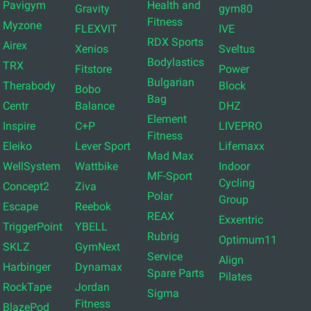
Pavigym
Health and
Gravity
gym80
Fitness
Myzone
FLEXVIT
IVE
RDX Sports
Airex
Xenios
Sveltus
Bodylastics
TRX
Fitstore
Power
Bulgarian
Therabody
Block
Bobo
Bag
Centr
Balance
DHZ
Element
Inspire
C+P
LIVEPRO
Fitness
Eleiko
Lever Sport
Lifemaxx
Mad Max
WellSystem
Wattbike
Indoor
MF-Sport
Cycling
Concept2
Ziva
Polar
Group
Escape
Reebok
REAX
Exxentric
TriggerPoint
YBELL
Rubrig
Optimum11
SKLZ
GymNext
Service
Align
Harbinger
Dynamax
Spare Parts
Pilates
RockTape
Jordan
Sigma
Fitness
BlazePod