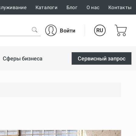
служивание
Каталоги
Блог
О нас
Контакты
RU
Войти
Сферы бизнеса
Cервисный запрос